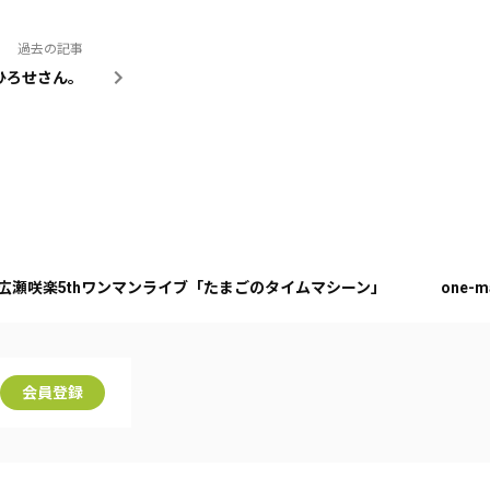
過去の記事
ひろせさん。
広瀬咲楽5thワンマンライブ「たまごのタイムマシーン」
one-m
会員登録