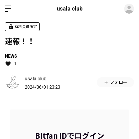
ロ
usala club
有料会員限定
速報！！
NEWS
1
usala club
フォロー
2024/06/01 23:23
Bitfan IDでログイン