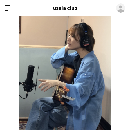
ロ
usala club