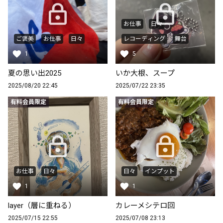
お仕事
日々
ご褒美
お仕事
日々
レコーディング
舞台
1
5
夏の思い出2025
いか大根、スープ
2025/08/20 22:45
2025/07/22 23:35
有料会員限定
有料会員限定
お仕事
日々
日々
インプット
1
1
layer（層に重ねる）
カレーメシテロ回
2025/07/15 22:55
2025/07/08 23:13