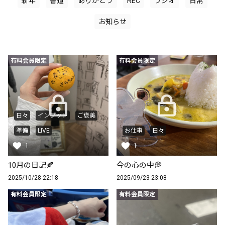
新年
書道
ありがとう
REC
ラジオ
日常
お知らせ
有料会員限定
有料会員限定
日々
インプット
ご褒美
準備
LIVE
お仕事
日々
1
1
10月の日記🍂
今の心の中💭
2025/10/28 22:18
2025/09/23 23:08
有料会員限定
有料会員限定