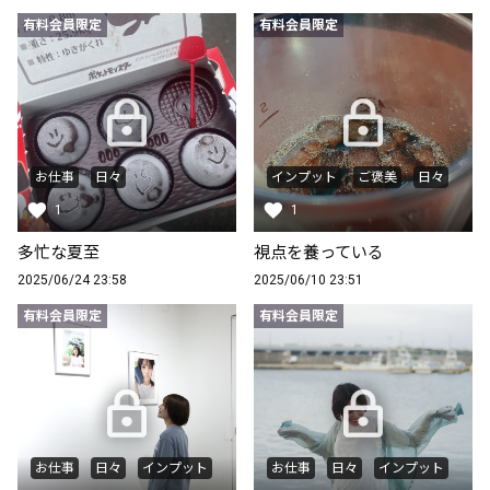
有料会員限定
有料会員限定
お仕事
日々
インプット
ご褒美
日々
1
1
多忙な夏至
視点を養っている
2025/06/24 23:58
2025/06/10 23:51
有料会員限定
有料会員限定
お仕事
日々
インプット
お仕事
日々
インプット