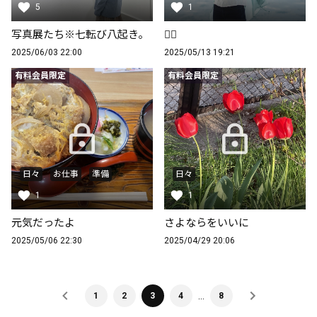
5
1
写真展たち※七転び八起き。
🤷‍♀️
2025/06/03 22:00
2025/05/13 19:21
有料会員限定
有料会員限定
日々
お仕事
準備
日々
1
1
元気だったよ
さよならをいいに
2025/05/06 22:30
2025/04/29 20:06
…
1
2
3
4
8