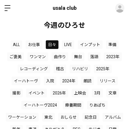
ロ
usala club
今週のひろせ
ALL
お仕事
日々
LIVE
インプット
準備
ご褒美
ワンマン
曲作り
舞台
落語
2023年
レコーディング
稽古
リハビリ
2025年
イーハトーヴ
入院
2024年
朗読
リリース
撮影
イベント
2026年
上映会
3月
文章
イーハトーヴ2024
療養期間
りあぱち
ワーケーション
東北
おしらせ
記念日
アルバム