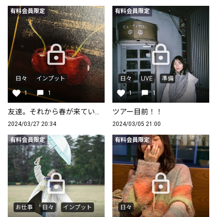
有料会員限定
有料会員限定
日々
インプット
日々
LIVE
準備
1
1
1
1
友達。それから春が来ていることとか
ツアー目前！！
2024/03/27 20:34
2024/03/05 21:00
有料会員限定
有料会員限定
お仕事
日々
インプット
日々