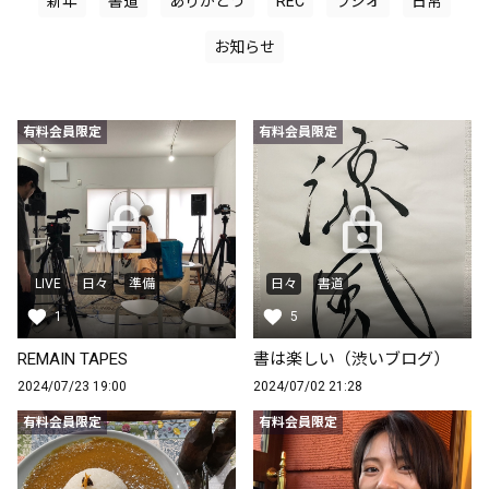
新年
書道
ありがとう
REC
ラジオ
日常
お知らせ
有料会員限定
有料会員限定
LIVE
日々
準備
日々
書道
1
5
REMAIN TAPES
書は楽しい（渋いブログ）
2024/07/23 19:00
2024/07/02 21:28
有料会員限定
有料会員限定