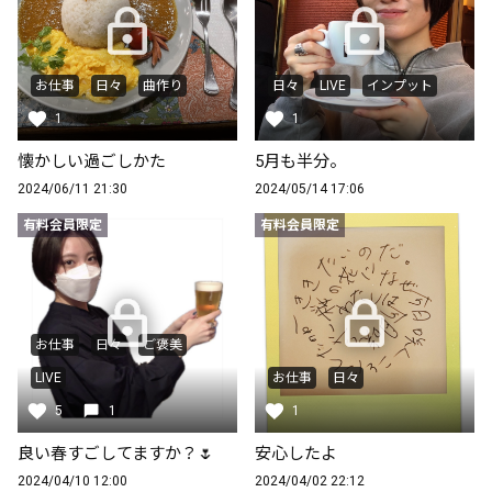
お仕事
日々
曲作り
日々
LIVE
インプット
1
1
懐かしい過ごしかた
5月も半分。
2024/06/11 21:30
2024/05/14 17:06
有料会員限定
有料会員限定
お仕事
日々
ご褒美
LIVE
お仕事
日々
5
1
1
良い春すごしてますか？🌷
安心したよ
2024/04/10 12:00
2024/04/02 22:12