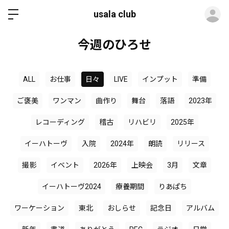
ロ
usala club
今週のひろせ
ALL
お仕事
日々
LIVE
インプット
準備
ご褒美
ワンマン
曲作り
舞台
落語
2023年
レコーディング
稽古
リハビリ
2025年
イーハトーヴ
入院
2024年
朗読
リリース
撮影
イベント
2026年
上映会
3月
文章
イーハトーヴ2024
療養期間
りあぱち
ワーケーション
東北
おしらせ
記念日
アルバム