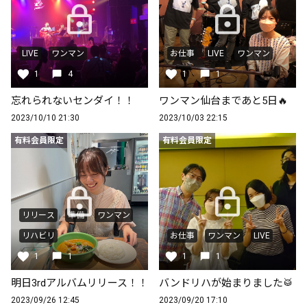
LIVE
ワンマン
お仕事
LIVE
ワンマン
1
4
1
1
忘れられないセンダイ！！
ワンマン仙台まであと5日🔥
2023/10/10 21:30
2023/10/03 22:15
有料会員限定
有料会員限定
リリース
準備
ワンマン
リハビリ
お仕事
ワンマン
LIVE
1
1
1
1
明日3rdアルバムリリース！！
バンドリハが始まりました🥁
2023/09/26 12:45
2023/09/20 17:10