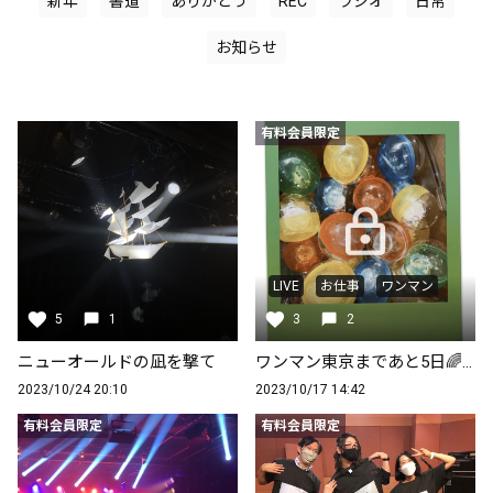
新年
書道
ありがとう
REC
ラジオ
日常
お知らせ
有料会員限定
LIVE
お仕事
ワンマン
5
1
3
2
ニューオールドの凪を撃て
ワンマン東京まであと5日🌈いよいよだ
2023/10/24 20:10
2023/10/17 14:42
有料会員限定
有料会員限定