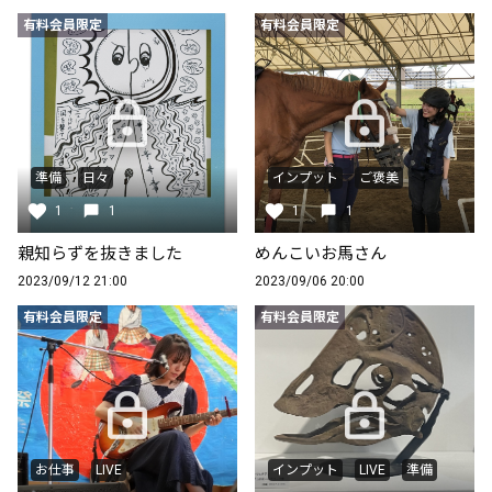
有料会員限定
有料会員限定
準備
日々
インプット
ご褒美
1
1
1
1
親知らずを抜きました
めんこいお馬さん
2023/09/12 21:00
2023/09/06 20:00
有料会員限定
有料会員限定
お仕事
LIVE
インプット
LIVE
準備