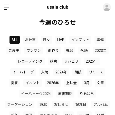
ロ
usala club
今週のひろせ
ALL
お仕事
日々
LIVE
インプット
準備
ご褒美
ワンマン
曲作り
舞台
落語
2023年
レコーディング
稽古
リハビリ
2025年
イーハトーヴ
入院
2024年
朗読
リリース
撮影
イベント
2026年
上映会
3月
文章
イーハトーヴ2024
療養期間
りあぱち
ワーケーション
東北
おしらせ
記念日
アルバム