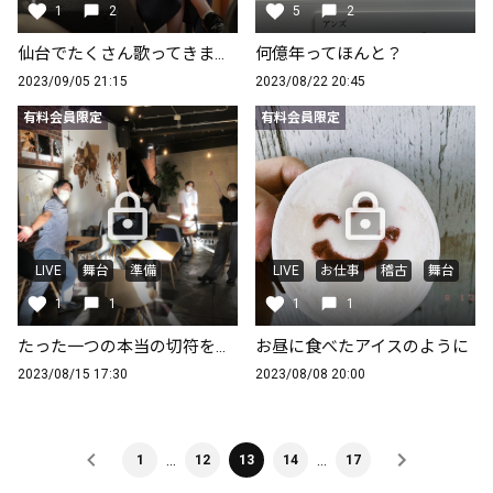
1
2
5
2
仙台でたくさん歌ってきました
何億年ってほんと？
2023/09/05 21:15
2023/08/22 20:45
有料会員限定
有料会員限定
LIVE
舞台
準備
LIVE
お仕事
稽古
舞台
1
1
1
1
たった一つの本当の切符をなくさないで
お昼に食べたアイスのように
2023/08/15 17:30
2023/08/08 20:00
…
…
1
12
13
14
17